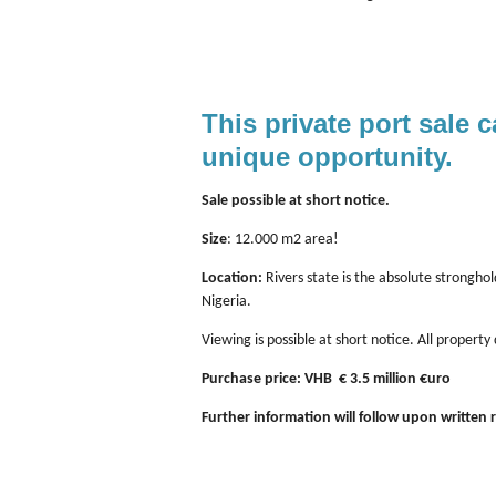
This p
rivate port sale
c
unique opportunity.
Sale possible at short notice.
Size
: 12.000 m2 area!
Location:
Rivers state is the absolute stronghold
Nigeria.
Viewing is possible at short notice. All propert
Purchase price: VHB € 3.5 million €uro
Further information will follow upon written 