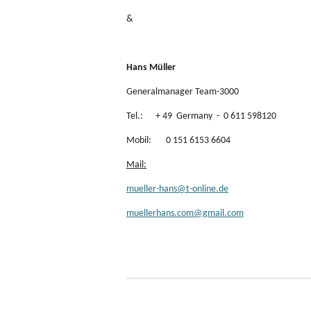
&
Hans Müller
Generalmanager Team-3000
Tel.: + 49 Germany - 0 611 598120
Mobil: 0 151 6153 6604
Mail:
mueller-hans@t-online.de
muellerhans.com@gmail.com