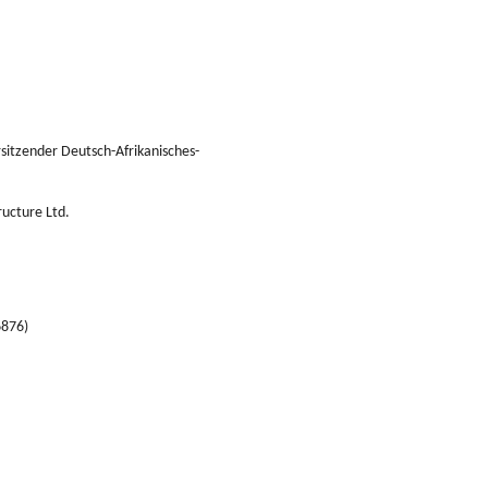
itzender Deutsch-Afrikanisches-
ructure Ltd.
6876)