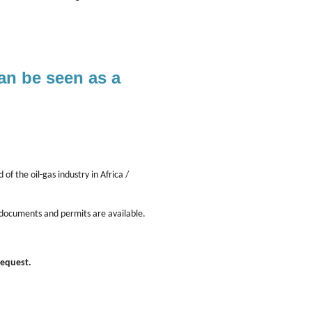
an be seen as a
 of the oil-gas industry in Africa /
y documents and permits are available.
request.